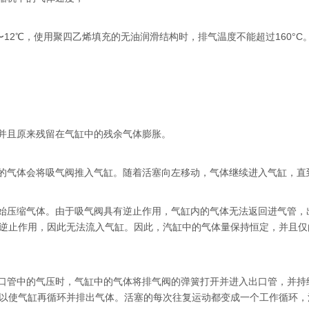
〜12℃，使用聚四乙烯填充的无油润滑结构时，排气温度不能超过160°
，并且原来残留在气缸中的残余气体膨胀。
中的气体会将吸气阀推入气缸。随着活塞向左移动，气体继续进入气缸，直
开始压缩气体。由于吸气阀具有逆止作用，气缸内的气体无法返回进气管
逆止作用，因此无法流入气缸。因此，汽缸中的气体量保持恒定，并且仅
出口管中的气压时，气缸中的气体将排气阀的弹簧打开并进入出口管，并
以使气缸再循环并排出气体。活塞的每次往复运动都变成一个工作循环，