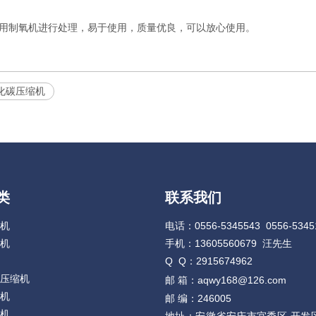
用制氧机进行处理，易于使用，质量优良，可以放心使用。
化碳压缩机
类
联系我们
机
电话：0556-5345543 0556-5345
机
手机：13605560679 汪先生
Q Q：2915674962
压缩机
邮 箱：
aqwy168@126.com
机
邮 编：246005
机
地址：安徽省安庆市宜秀区 开发区