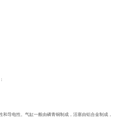
：
热性和导电性。气缸一般由磷青铜制成，活塞由铝合金制成，