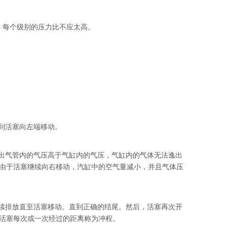
C。每个级别的压力比不应太高。
到活塞向左端移动。
，出气管内的气压高于气缸内的气压，气缸内的气体无法逸出
由于活塞继续向右移动，汽缸中的空气量减小，并且气体压
持续排放直至活塞移动。直到正确的结尾。然后，活塞再次开
活塞每次或一次经过的距离称为冲程。